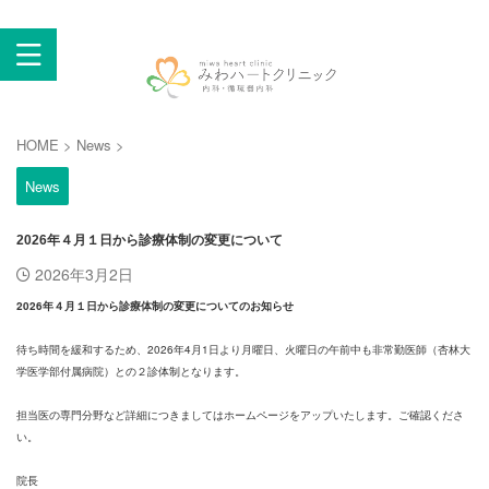
西東京市東町 保谷駅そば 循環器内科・不整脈・生活習
慣病・総合内科・健康診断・検診・産業医
HOME
>
News
>
News
2026年４月１日から診療体制の変更について
2026年3月2日
2026年４月１日から診療体制の変更についてのお知らせ
待ち時間を緩和するため、2026年4月1日より月曜日、火曜日の午前中も非常勤医師（杏林大
学医学部付属病院）との２診体制となります。
担当医の専門分野など詳細につきましてはホームページをアップいたします。ご確認くださ
い。
院長